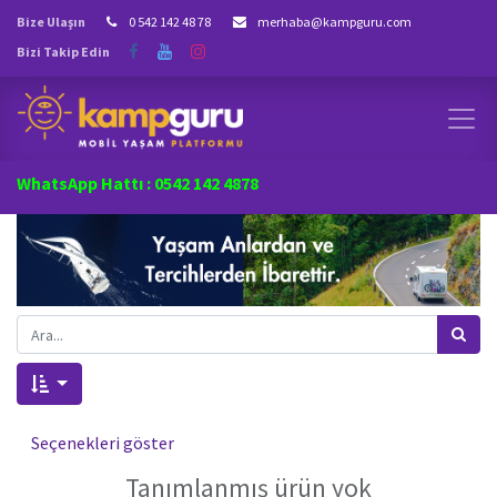
Bize Ulaşın
0 542 142 48 78
merhaba@kampguru.com
Bizi Takip Edin
WhatsApp Hattı : 0542 142 4878
Seçenekleri göster
Tanımlanmış ürün yok