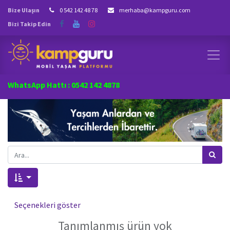
Bize Ulaşın
0 542 142 48 78
merhaba@kampguru.com
Bizi Takip Edin
WhatsApp Hattı : 0542 142 4878
Seçenekleri göster
Tanımlanmış ürün yok