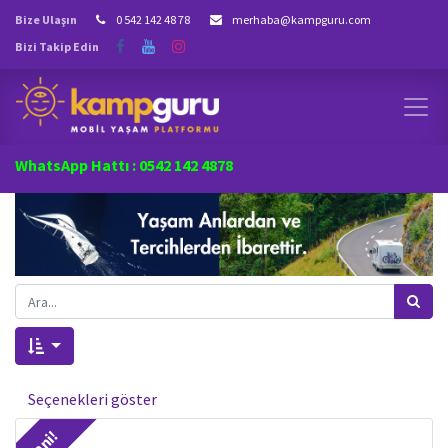
Bize Ulaşın
0 542 142 48 78
merhaba@kampguru.com
Bizi Takip Edin
WhatsApp Hattı : 0542 142 4878
Seçenekleri göster
Yeni!