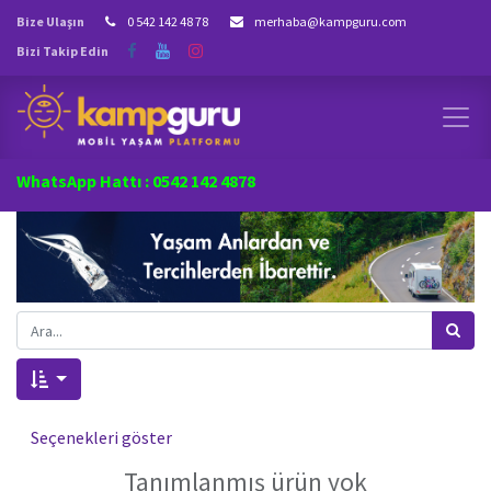
Bize Ulaşın
0 542 142 48 78
merhaba@kampguru.com
Bizi Takip Edin
WhatsApp Hattı : 0542 142 4878
Seçenekleri göster
Tanımlanmış ürün yok