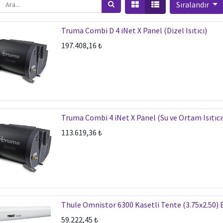
Sıralandır
Truma Combi D 4 iNet X Panel (Dizel Isıtıcı)
197.408,16
₺
Truma Combi 4 iNet X Panel (Su ve Ortam Isıtıcı
113.619,36
₺
Thule Omnistor 6300 Kasetli Tente (3.75x2.50)
59.222,45
₺