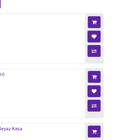
sı)
 Beyaz Kasa