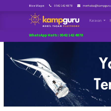
Bize Ulaşın
0 542 142 48 78
merhaba@kampguru
Karavan
WhatsApp Hattı : 0542 142 4878