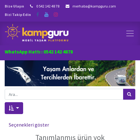
Bize Ulaşın
0 542 142 48 78
merhaba@kampguru.com
Bizi Takip Edin
WhatsApp Hattı : 0542 142 4878
Seçenekleri göster
Tanımlanmış ürün yok