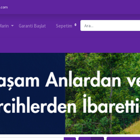
.com
0
Marin
Garanti Başlat
Sepetim