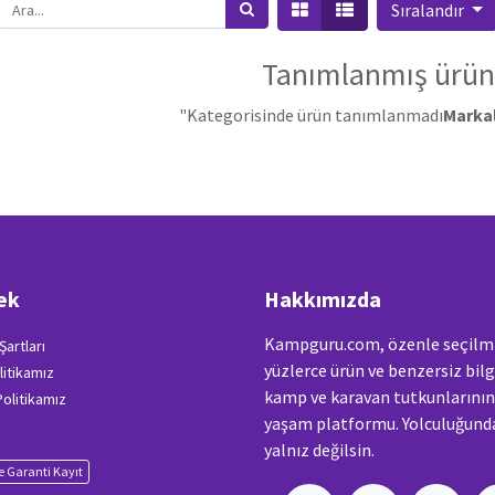
Sıralandır
Tanımlanmış ürün
"Kategorisinde ürün tanımlanmadı
Markal
ek
Hakkımızda
Kampguru.com, özenle seçilm
Şartları
yüzlerce ürün ve benzersiz bilg
litikamız
kamp ve karavan tutkunlarını
 Politikamız
yaşam platformu. Yolculuğunda
yalnız değilsin.
 Garanti Kayıt