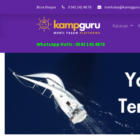
Bize Ulaşın
0 542 142 48 78
merhaba@kampguru
Karavan
WhatsApp Hattı : 0542 142 4878