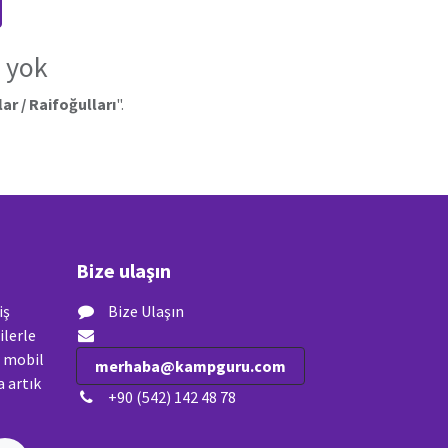
 yok
ar / Raifoğulları
".
Bize ulaşın
iş
Bize Ulaşın
ilerle
n mobil
merhaba@kampguru.com
 artık
+90 (542) 142 48 78