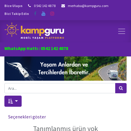
Bize Ulaşın
0 542 142 48 78
merhaba@kampguru.com
Bizi Takip Edin
WhatsApp Hattı : 0542 142 4878
Seçenekleri göster
Tanımlanmış ürün yok