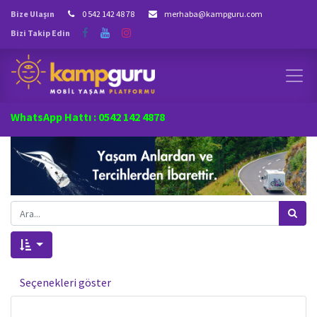
Bize Ulaşın
0 542 142 48 78
merhaba@kampguru.com
Bizi Takip Edin
WhatsApp Hattı : 0542 142 4878
Seçenekleri göster