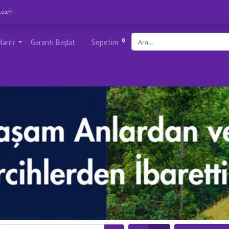
.com
0
Marin
Garanti Başlat
Sepetim