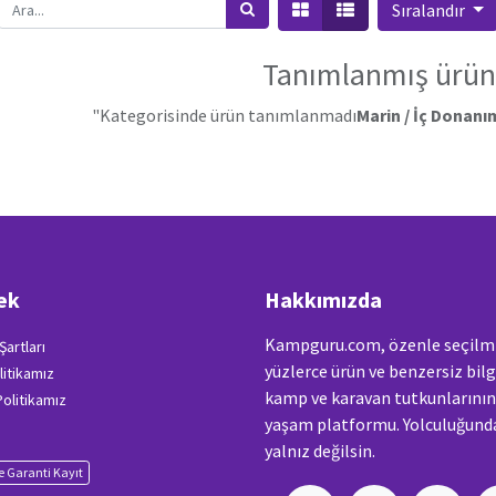
Sıralandır
Tanımlanmış ürün
"Kategorisinde ürün tanımlanmadı
Marin / İç Donanım
ek
Hakkımızda
Kampguru.com, özenle seçilm
Şartları
yüzlerce ürün ve benzersiz bilg
litikamız
kamp ve karavan tutkunlarını
 Politikamız
yaşam platformu. Yolculuğunda
yalnız değilsin.
 Garanti Kayıt