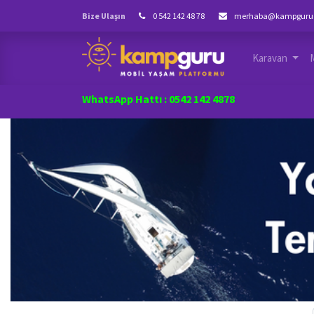
Bize Ulaşın
0 542 142 48 78
merhaba@kampguru
Karavan
WhatsApp Hattı : 0542 142 4878