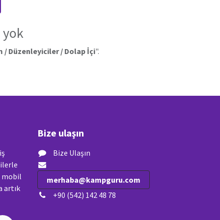
 yok
 / Düzenleyiciler / Dolap İçi
".
Bize ulaşın
iş
Bize Ulaşın
ilerle
n mobil
merhaba@kampguru.com
 artık
+90 (542) 142 48 78