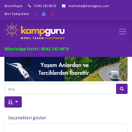
Bize Ulaşın
0 542 142 48 78
merhaba@kampguru.com
Bizi Takip Edin
WhatsApp Hattı : 0542 142 4878
Seçenekleri göster