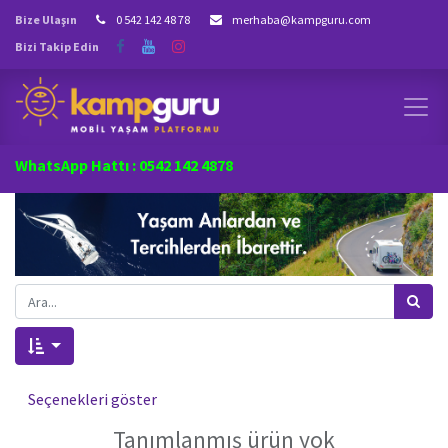
Bize Ulaşın
0 542 142 48 78
merhaba@kampguru.com
Bizi Takip Edin
WhatsApp Hattı : 0542 142 4878
Seçenekleri göster
Tanımlanmış ürün yok