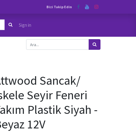
Bizi Takip Edin
Sign in
ttwood Sancak/
skele Seyir Feneri
akım Plastik Siyah -
eyaz 12V