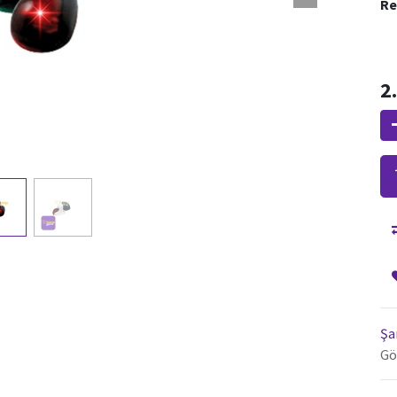
Re
2
Şa
Gö