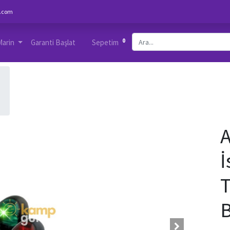
.com
0
Marin
Garanti Başlat
Sepetim
A
İ
T
B