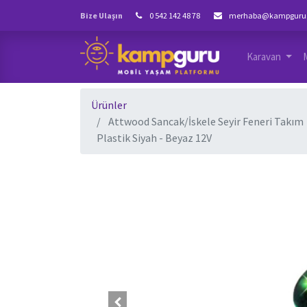
Bize Ulaşın
0 542 142 48 78
merhaba@kampguru
Karavan
Ürünler
Attwood Sancak/İskele Seyir Feneri Takım
Plastik Siyah - Beyaz 12V