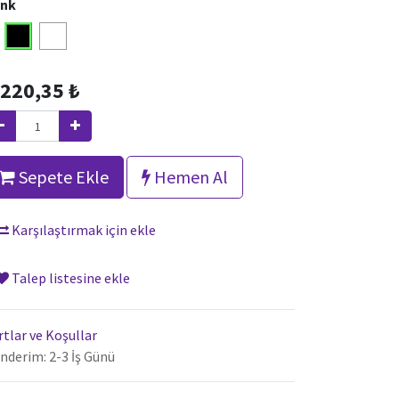
nk
.220,35
₺
Sepete Ekle
Hemen Al
Karşılaştırmak için ekle
Talep listesine ekle
rtlar ve Koşullar
nderim: 2-3 İş Günü